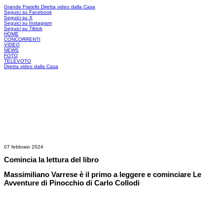
Grande Fratello
Diretta video dalla Casa
Seguici su Facebook
Seguici su X
Seguici su Instagram
Seguici su Tiktok
HOME
CONCORRENTI
VIDEO
NEWS
FOTO
TELEVOTO
Diretta video dalla Casa
07 febbraio 2024
Comincia la lettura del libro
Massimiliano Varrese è il primo a leggere e cominciare Le
Avventure di Pinocchio di Carlo Collodi