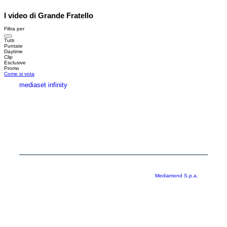
I video di Grande Fratello
Filtra per
Tutti
Puntate
Daytime
Clip
Esclusive
Promo
Come si vota
mediaset infinity
MEDIASET INFINITY
CORPORATE
PRIVACY
COOKIE
Copyright © 1999-2026 RTI S.p.A. Direzione Business Digital - P.Iva
03976881007 - Tutti i diritti riservati - Per la pubblicità
Mediamond S.p.a.
RTI spa, Gruppo Mediaset - Sede legale: 00187 Roma Largo del Nazareno 8 -
Cap. Soc. € 500.000.007,00 int. vers. - Registro delle Imprese di Roma,
C.F.06921720154
Rispetto ai contenuti e ai dati personali trasmessi e/o riprodotti è vietata ogni
utilizzazione funzionale all’addestramento di sistemi di intelligenza artificiale
generativa. È altresì fatto divieto espresso di utilizzare mezzi automatizzati di
data scraping.