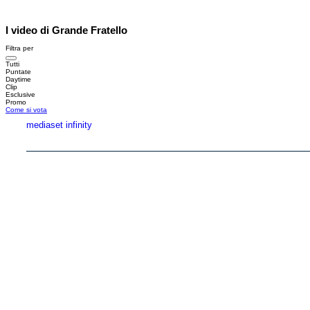
I video di Grande Fratello
Filtra per
Tutti
Puntate
Daytime
Clip
Esclusive
Promo
Come si vota
mediaset infinity
Copyright © 1999-2026 RTI S.p.A. Direzione Business Digital - P.Iva 03976881007 - Tutti i di
RTI spa, Gruppo Mediaset - Sede legale: 00187 Roma Largo del Nazareno 8 - Cap. Soc. 
Rispetto ai contenuti e ai dati personali trasmessi e/o riprodotti è vietata ogni utilizzazion