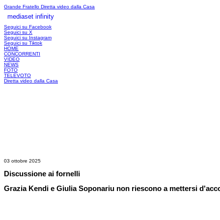
Grande Fratello
Diretta video dalla Casa
mediaset infinity
LOGIN
Seguici su Facebook
Seguici su X
Seguici su Instagram
Seguici su Tiktok
HOME
CONCORRENTI
VIDEO
NEWS
FOTO
TELEVOTO
Diretta video dalla Casa
03 ottobre 2025
Discussione ai fornelli
Grazia Kendi e Giulia Soponariu non riescono a mettersi d'accor