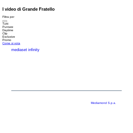
I video di Grande Fratello
Filtra per
Tutti
Puntate
Daytime
Clip
Esclusive
Promo
Come si vota
mediaset infinity
MEDIASET INFINITY
CORPORATE
PRIVACY
COOKIE
Copyright © 1999-2026 RTI S.p.A. Direzione Business Digital - P.Iva
03976881007 - Tutti i diritti riservati - Per la pubblicità
Mediamond S.p.a.
RTI spa, Gruppo Mediaset - Sede legale: 00187 Roma Largo del Nazareno 8 -
Cap. Soc. € 500.000.007,00 int. vers. - Registro delle Imprese di Roma,
C.F.06921720154
Rispetto ai contenuti e ai dati personali trasmessi e/o riprodotti è vietata ogni
utilizzazione funzionale all’addestramento di sistemi di intelligenza artificiale
generativa. È altresì fatto divieto espresso di utilizzare mezzi automatizzati di
data scraping.