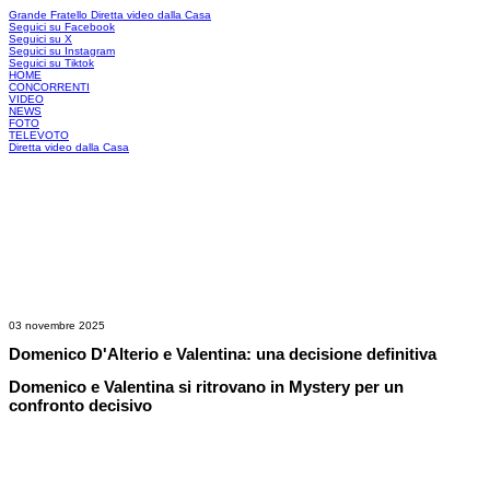
Grande Fratello
Diretta video dalla Casa
Seguici su Facebook
Seguici su X
Seguici su Instagram
Seguici su Tiktok
HOME
CONCORRENTI
VIDEO
NEWS
FOTO
TELEVOTO
Diretta video dalla Casa
03 novembre 2025
Domenico D'Alterio e Valentina: una decisione definitiva
Domenico e Valentina si ritrovano in Mystery per un
confronto decisivo