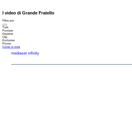
I video di Grande Fratello
Filtra per
Tutti
Puntate
Daytime
Clip
Esclusive
Promo
Come si vota
mediaset infinity
Copyright © 1999-2026 RTI S.p.A. Direzione Business Digital - P.Iva 03976881007 - Tutti i di
RTI spa, Gruppo Mediaset - Sede legale: 00187 Roma Largo del Nazareno 8 - Cap. Soc. 
Rispetto ai contenuti e ai dati personali trasmessi e/o riprodotti è vietata ogni utilizzazion