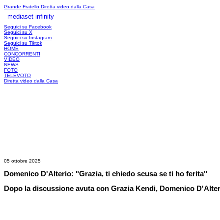
Grande Fratello
Diretta video dalla Casa
mediaset infinity
LOGIN
Seguici su Facebook
Seguici su X
Seguici su Instagram
Seguici su Tiktok
HOME
CONCORRENTI
VIDEO
NEWS
FOTO
TELEVOTO
Diretta video dalla Casa
05 ottobre 2025
Domenico D'Alterio: "Grazia, ti chiedo scusa se ti ho ferita"
Dopo la discussione avuta con Grazia Kendi, Domenico D'Alterio