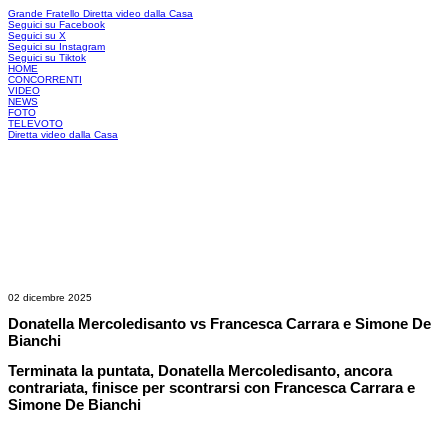
Grande Fratello
Diretta video dalla Casa
Seguici su Facebook
Seguici su X
Seguici su Instagram
Seguici su Tiktok
HOME
CONCORRENTI
VIDEO
NEWS
FOTO
TELEVOTO
Diretta video dalla Casa
02 dicembre 2025
Donatella Mercoledisanto vs Francesca Carrara e Simone De
Bianchi
Terminata la puntata, Donatella Mercoledisanto, ancora
contrariata, finisce per scontrarsi con Francesca Carrara e
Simone De Bianchi