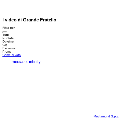
I video di Grande Fratello
Filtra per
Tutti
Puntate
Daytime
Clip
Esclusive
Promo
Come si vota
mediaset infinity
MEDIASET INFINITY
CORPORATE
PRIVACY
COOKIE
Copyright © 1999-2026 RTI S.p.A. Direzione Business Digital - P.Iva
03976881007 - Tutti i diritti riservati - Per la pubblicità
Mediamond S.p.a.
RTI spa, Gruppo Mediaset - Sede legale: 00187 Roma Largo del Nazareno 8 -
Cap. Soc. € 500.000.007,00 int. vers. - Registro delle Imprese di Roma,
C.F.06921720154
Rispetto ai contenuti e ai dati personali trasmessi e/o riprodotti è vietata ogni