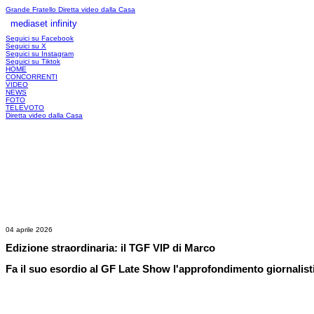
Grande Fratello
Diretta video dalla Casa
mediaset infinity
LOGIN
Seguici su Facebook
Seguici su X
Seguici su Instagram
Seguici su Tiktok
HOME
CONCORRENTI
VIDEO
NEWS
FOTO
TELEVOTO
Diretta video dalla Casa
04 aprile 2026
Edizione straordinaria: il TGF VIP di Marco
Fa il suo esordio al GF Late Show l'approfondimento giornalist