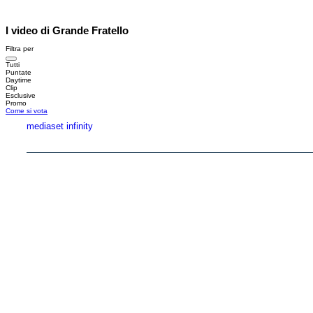
I video di Grande Fratello
Filtra per
Tutti
Puntate
Daytime
Clip
Esclusive
Promo
Come si vota
mediaset infinity
Copyright © 1999-2026 RTI S.p.A. Direzione Business Digital - P.Iva 03976881007 - Tutti i di
RTI spa, Gruppo Mediaset - Sede legale: 00187 Roma Largo del Nazareno 8 - Cap. Soc. 
Rispetto ai contenuti e ai dati personali trasmessi e/o riprodotti è vietata ogni utilizzazion