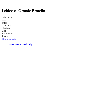
I video di Grande Fratello
Filtra per
Tutti
Puntate
Daytime
Clip
Esclusive
Promo
Come si vota
mediaset infinity
Copyright © 1999-2026 RTI S.p.A. Direzione Business Digital - P.Iva 03976881007 - Tutti i di
RTI spa, Gruppo Mediaset - Sede legale: 00187 Roma Largo del Nazareno 8 - Cap. Soc. 
Rispetto ai contenuti e ai dati personali trasmessi e/o riprodotti è vietata ogni utilizzazion