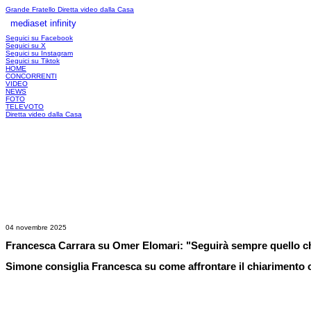
Grande Fratello
Diretta video dalla Casa
mediaset infinity
LOGIN
Seguici su Facebook
Seguici su X
Seguici su Instagram
Seguici su Tiktok
HOME
CONCORRENTI
VIDEO
NEWS
FOTO
TELEVOTO
Diretta video dalla Casa
04 novembre 2025
Francesca Carrara su Omer Elomari: "Seguirà sempre quello ch
Simone consiglia Francesca su come affrontare il chiarimento 