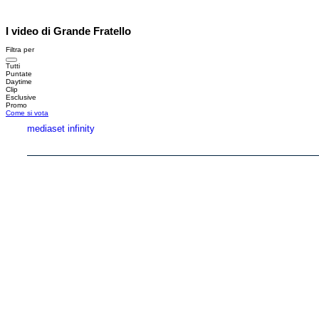
I video di Grande Fratello
Filtra per
Tutti
Puntate
Daytime
Clip
Esclusive
Promo
Come si vota
mediaset infinity
Copyright © 1999-2026 RTI S.p.A. Direzione Business Digital - P.Iva 03976881007 - Tutti i di
RTI spa, Gruppo Mediaset - Sede legale: 00187 Roma Largo del Nazareno 8 - Cap. Soc. 
Rispetto ai contenuti e ai dati personali trasmessi e/o riprodotti è vietata ogni utilizzazion