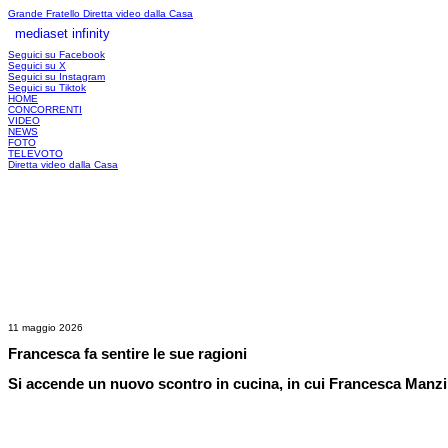
Grande Fratello
Diretta video dalla Casa
mediaset infinity
LOGIN
Seguici su Facebook
Seguici su X
Seguici su Instagram
Seguici su Tiktok
HOME
CONCORRENTI
VIDEO
NEWS
FOTO
TELEVOTO
Diretta video dalla Casa
11 maggio 2026
Francesca fa sentire le sue ragioni
Si accende un nuovo scontro in cucina, in cui Francesca Manzin