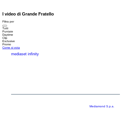
I video di Grande Fratello
Filtra per
Tutti
Puntate
Daytime
Clip
Esclusive
Promo
Come si vota
mediaset infinity
MEDIASET INFINITY
CORPORATE
PRIVACY
COOKIE
Copyright © 1999-2026 RTI S.p.A. Direzione Business Digital - P.Iva
03976881007 - Tutti i diritti riservati - Per la pubblicità
Mediamond S.p.a.
RTI spa, Gruppo Mediaset - Sede legale: 00187 Roma Largo del Nazareno 8 -
Cap. Soc. € 500.000.007,00 int. vers. - Registro delle Imprese di Roma,
C.F.06921720154
Rispetto ai contenuti e ai dati personali trasmessi e/o riprodotti è vietata ogni
utilizzazione funzionale all’addestramento di sistemi di intelligenza artificiale
generativa. È altresì fatto divieto espresso di utilizzare mezzi automatizzati di