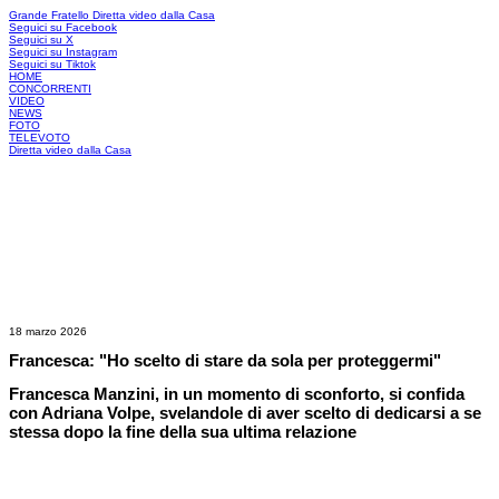
Grande Fratello
Diretta video dalla Casa
Seguici su Facebook
Seguici su X
Seguici su Instagram
Seguici su Tiktok
HOME
CONCORRENTI
VIDEO
NEWS
FOTO
TELEVOTO
Diretta video dalla Casa
18 marzo 2026
Francesca: "Ho scelto di stare da sola per proteggermi"
Francesca Manzini, in un momento di sconforto, si confida
con Adriana Volpe, svelandole di aver scelto di dedicarsi a se
stessa dopo la fine della sua ultima relazione