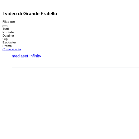
I video di Grande Fratello
Filtra per
Tutti
Puntate
Daytime
Clip
Esclusive
Promo
Come si vota
mediaset infinity
Copyright © 1999-2026 RTI S.p.A. Direzione Business Digital - P.Iva 03976881007 - Tutti i di
RTI spa, Gruppo Mediaset - Sede legale: 00187 Roma Largo del Nazareno 8 - Cap. Soc. 
Rispetto ai contenuti e ai dati personali trasmessi e/o riprodotti è vietata ogni utilizzazion