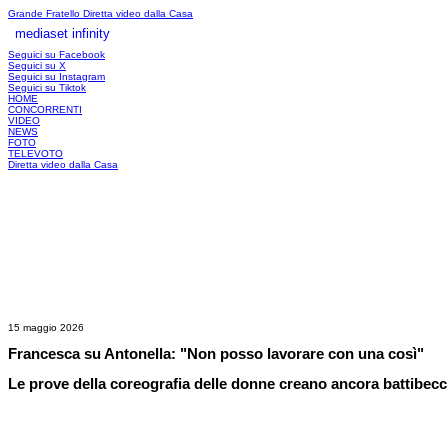
Grande Fratello
Diretta video dalla Casa
mediaset infinity
LOGIN
Seguici su Facebook
Seguici su X
Seguici su Instagram
Seguici su Tiktok
HOME
CONCORRENTI
VIDEO
NEWS
FOTO
TELEVOTO
Diretta video dalla Casa
15 maggio 2026
Francesca su Antonella: "Non posso lavorare con una così"
Le prove della coreografia delle donne creano ancora battibecc