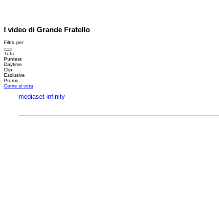
I video di Grande Fratello
Filtra per
Tutti
Puntate
Daytime
Clip
Esclusive
Promo
Come si vota
mediaset infinity
Copyright © 1999-2026 RTI S.p.A. Direzione Business Digital - P.Iva 03976881007 - Tutti i di
RTI spa, Gruppo Mediaset - Sede legale: 00187 Roma Largo del Nazareno 8 - Cap. Soc. 
Rispetto ai contenuti e ai dati personali trasmessi e/o riprodotti è vietata ogni utilizzazion