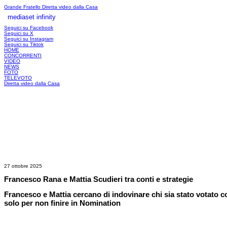
Grande Fratello
Diretta video dalla Casa
mediaset infinity
LOGIN
Seguici su Facebook
Seguici su X
Seguici su Instagram
Seguici su Tiktok
HOME
CONCORRENTI
VIDEO
NEWS
FOTO
TELEVOTO
Diretta video dalla Casa
27 ottobre 2025
Francesco Rana e Mattia Scudieri tra conti e strategie
Francesco e Mattia cercano di indovinare chi sia stato votato
solo per non finire in Nomination