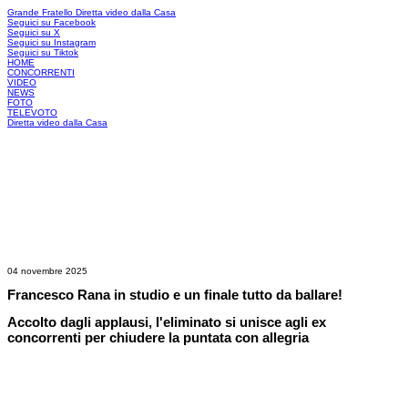
Grande Fratello
Diretta video dalla Casa
Seguici su Facebook
Seguici su X
Seguici su Instagram
Seguici su Tiktok
HOME
CONCORRENTI
VIDEO
NEWS
FOTO
TELEVOTO
Diretta video dalla Casa
04 novembre 2025
Francesco Rana in studio e un finale tutto da ballare!
Accolto dagli applausi, l'eliminato si unisce agli ex
concorrenti per chiudere la puntata con allegria