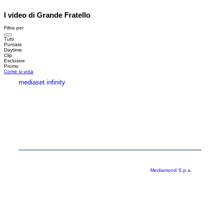
I video di Grande Fratello
Filtra per
Tutti
Puntate
Daytime
Clip
Esclusive
Promo
Come si vota
mediaset infinity
MEDIASET INFINITY
CORPORATE
PRIVACY
COOKIE
Copyright © 1999-2026 RTI S.p.A. Direzione Business Digital - P.Iva
03976881007 - Tutti i diritti riservati - Per la pubblicità
Mediamond S.p.a.
RTI spa, Gruppo Mediaset - Sede legale: 00187 Roma Largo del Nazareno 8 -
Cap. Soc. € 500.000.007,00 int. vers. - Registro delle Imprese di Roma,
C.F.06921720154
Rispetto ai contenuti e ai dati personali trasmessi e/o riprodotti è vietata ogni
utilizzazione funzionale all’addestramento di sistemi di intelligenza artificiale
generativa. È altresì fatto divieto espresso di utilizzare mezzi automatizzati di
data scraping.