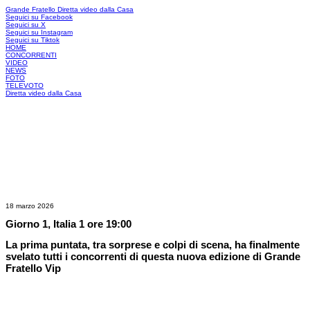
Grande Fratello
Diretta video dalla Casa
Seguici su Facebook
Seguici su X
Seguici su Instagram
Seguici su Tiktok
HOME
CONCORRENTI
VIDEO
NEWS
FOTO
TELEVOTO
Diretta video dalla Casa
18 marzo 2026
Giorno 1, Italia 1 ore 19:00
La prima puntata, tra sorprese e colpi di scena, ha finalmente
svelato tutti i concorrenti di questa nuova edizione di Grande
Fratello Vip