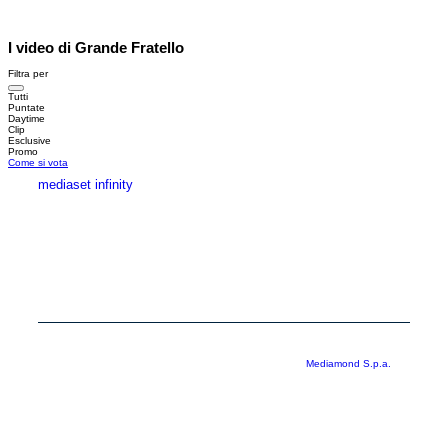
I video di Grande Fratello
Filtra per
Tutti
Puntate
Daytime
Clip
Esclusive
Promo
Come si vota
mediaset infinity
MEDIASET INFINITY
CORPORATE
PRIVACY
COOKIE
Copyright © 1999-2026 RTI S.p.A. Direzione Business Digital - P.Iva
03976881007 - Tutti i diritti riservati - Per la pubblicità
Mediamond S.p.a.
RTI spa, Gruppo Mediaset - Sede legale: 00187 Roma Largo del Nazareno 8 -
Cap. Soc. € 500.000.007,00 int. vers. - Registro delle Imprese di Roma,
C.F.06921720154
Rispetto ai contenuti e ai dati personali trasmessi e/o riprodotti è vietata ogni
utilizzazione funzionale all’addestramento di sistemi di intelligenza artificiale
generativa. È altresì fatto divieto espresso di utilizzare mezzi automatizzati di