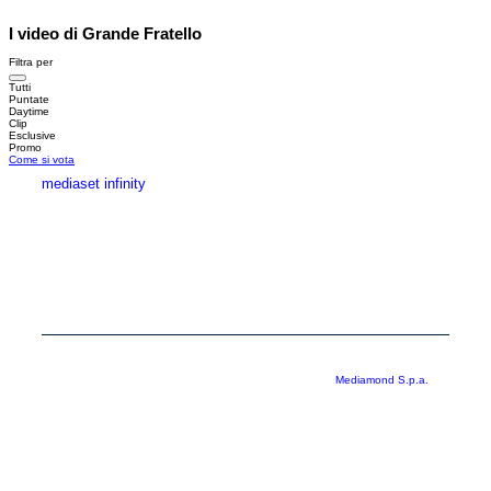
I video di Grande Fratello
Filtra per
Tutti
Puntate
Daytime
Clip
Esclusive
Promo
Come si vota
mediaset infinity
MEDIASET INFINITY
CORPORATE
PRIVACY
COOKIE
Copyright © 1999-2026 RTI S.p.A. Direzione Business Digital - P.Iva
03976881007 - Tutti i diritti riservati - Per la pubblicità
Mediamond S.p.a.
RTI spa, Gruppo Mediaset - Sede legale: 00187 Roma Largo del Nazareno 8 -
Cap. Soc. € 500.000.007,00 int. vers. - Registro delle Imprese di Roma,
C.F.06921720154
Rispetto ai contenuti e ai dati personali trasmessi e/o riprodotti è vietata ogni
utilizzazione funzionale all’addestramento di sistemi di intelligenza artificiale
generativa. È altresì fatto divieto espresso di utilizzare mezzi automatizzati di
data scraping.