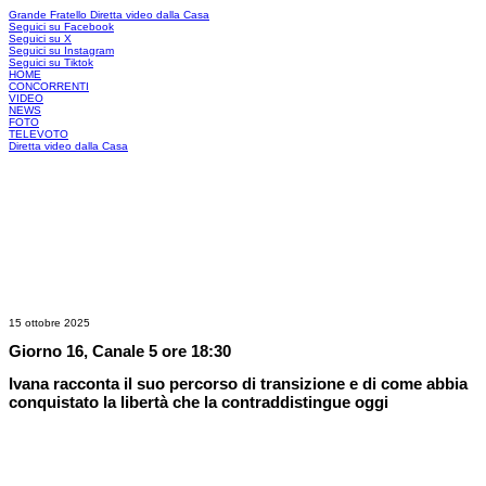
Grande Fratello
Diretta video dalla Casa
Seguici su Facebook
Seguici su X
Seguici su Instagram
Seguici su Tiktok
HOME
CONCORRENTI
VIDEO
NEWS
FOTO
TELEVOTO
Diretta video dalla Casa
15 ottobre 2025
Giorno 16, Canale 5 ore 18:30
Ivana racconta il suo percorso di transizione e di come abbia
conquistato la libertà che la contraddistingue oggi