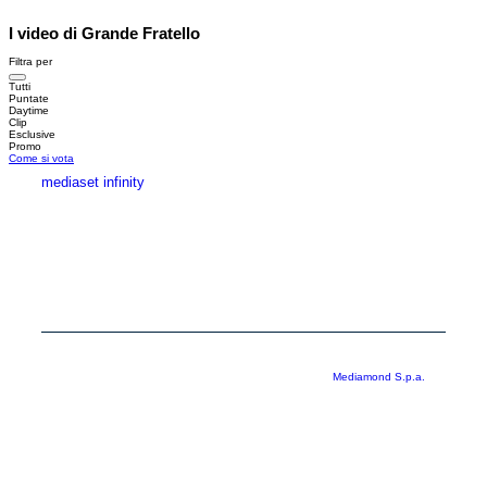
I video di Grande Fratello
Filtra per
Tutti
Puntate
Daytime
Clip
Esclusive
Promo
Come si vota
mediaset infinity
MEDIASET INFINITY
CORPORATE
PRIVACY
COOKIE
Copyright © 1999-2026 RTI S.p.A. Direzione Business Digital - P.Iva
03976881007 - Tutti i diritti riservati - Per la pubblicità
Mediamond S.p.a.
RTI spa, Gruppo Mediaset - Sede legale: 00187 Roma Largo del Nazareno 8 -
Cap. Soc. € 500.000.007,00 int. vers. - Registro delle Imprese di Roma,
C.F.06921720154
Rispetto ai contenuti e ai dati personali trasmessi e/o riprodotti è vietata ogni
utilizzazione funzionale all’addestramento di sistemi di intelligenza artificiale
generativa. È altresì fatto divieto espresso di utilizzare mezzi automatizzati di
data scraping.