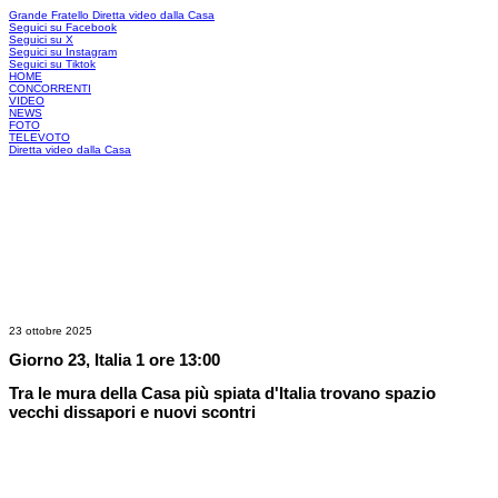
Grande Fratello
Diretta video dalla Casa
Seguici su Facebook
Seguici su X
Seguici su Instagram
Seguici su Tiktok
HOME
CONCORRENTI
VIDEO
NEWS
FOTO
TELEVOTO
Diretta video dalla Casa
23 ottobre 2025
Giorno 23, Italia 1 ore 13:00
Tra le mura della Casa più spiata d'Italia trovano spazio
vecchi dissapori e nuovi scontri