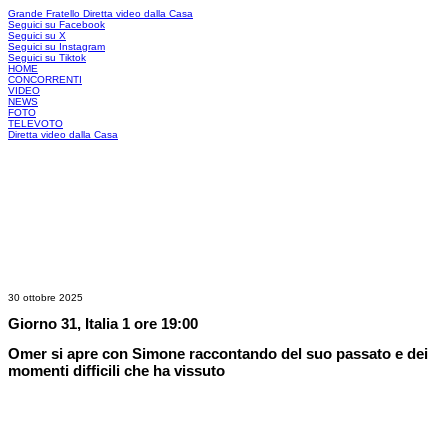
Grande Fratello
Diretta video dalla Casa
Seguici su Facebook
Seguici su X
Seguici su Instagram
Seguici su Tiktok
HOME
CONCORRENTI
VIDEO
NEWS
FOTO
TELEVOTO
Diretta video dalla Casa
30 ottobre 2025
Giorno 31, Italia 1 ore 19:00
Omer si apre con Simone raccontando del suo passato e dei
momenti difficili che ha vissuto