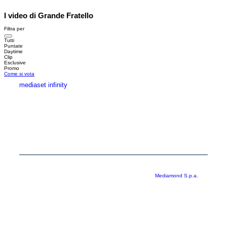
I video di Grande Fratello
Filtra per
Tutti
Puntate
Daytime
Clip
Esclusive
Promo
Come si vota
mediaset infinity
MEDIASET INFINITY
CORPORATE
PRIVACY
COOKIE
Copyright © 1999-2026 RTI S.p.A. Direzione Business Digital - P.Iva
03976881007 - Tutti i diritti riservati - Per la pubblicità
Mediamond S.p.a.
RTI spa, Gruppo Mediaset - Sede legale: 00187 Roma Largo del Nazareno 8 -
Cap. Soc. € 500.000.007,00 int. vers. - Registro delle Imprese di Roma,
C.F.06921720154
Rispetto ai contenuti e ai dati personali trasmessi e/o riprodotti è vietata ogni
utilizzazione funzionale all’addestramento di sistemi di intelligenza artificiale
generativa. È altresì fatto divieto espresso di utilizzare mezzi automatizzati di
data scraping.