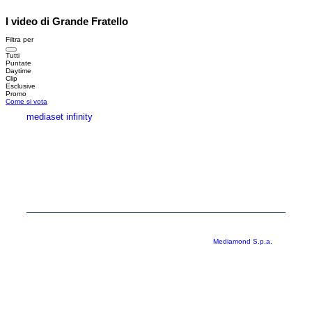
I video di Grande Fratello
Filtra per
Tutti
Puntate
Daytime
Clip
Esclusive
Promo
Come si vota
mediaset infinity
MEDIASET INFINITY
CORPORATE
PRIVACY
COOKIE
Copyright © 1999-2026 RTI S.p.A. Direzione Business Digital - P.Iva
03976881007 - Tutti i diritti riservati - Per la pubblicità
Mediamond S.p.a.
RTI spa, Gruppo Mediaset - Sede legale: 00187 Roma Largo del Nazareno 8 -
Cap. Soc. € 500.000.007,00 int. vers. - Registro delle Imprese di Roma,
C.F.06921720154
Rispetto ai contenuti e ai dati personali trasmessi e/o riprodotti è vietata ogni
utilizzazione funzionale all’addestramento di sistemi di intelligenza artificiale
generativa. È altresì fatto divieto espresso di utilizzare mezzi automatizzati di
data scraping.