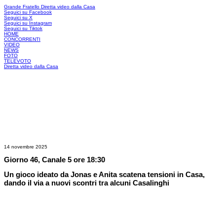
Grande Fratello
Diretta video dalla Casa
Seguici su Facebook
Seguici su X
Seguici su Instagram
Seguici su Tiktok
HOME
CONCORRENTI
VIDEO
NEWS
FOTO
TELEVOTO
Diretta video dalla Casa
14 novembre 2025
Giorno 46, Canale 5 ore 18:30
Un gioco ideato da Jonas e Anita scatena tensioni in Casa,
dando il via a nuovi scontri tra alcuni Casalinghi