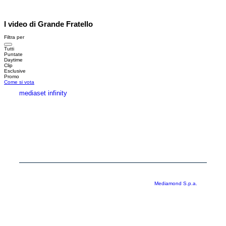
I video di Grande Fratello
Filtra per
Tutti
Puntate
Daytime
Clip
Esclusive
Promo
Come si vota
mediaset infinity
MEDIASET INFINITY
CORPORATE
PRIVACY
COOKIE
Copyright © 1999-2026 RTI S.p.A. Direzione Business Digital - P.Iva
03976881007 - Tutti i diritti riservati - Per la pubblicità
Mediamond S.p.a.
RTI spa, Gruppo Mediaset - Sede legale: 00187 Roma Largo del Nazareno 8 -
Cap. Soc. € 500.000.007,00 int. vers. - Registro delle Imprese di Roma,
C.F.06921720154
Rispetto ai contenuti e ai dati personali trasmessi e/o riprodotti è vietata ogni
utilizzazione funzionale all’addestramento di sistemi di intelligenza artificiale
generativa. È altresì fatto divieto espresso di utilizzare mezzi automatizzati di