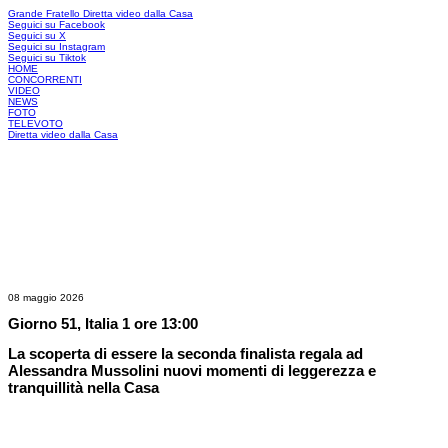
Grande Fratello
Diretta video dalla Casa
Seguici su Facebook
Seguici su X
Seguici su Instagram
Seguici su Tiktok
HOME
CONCORRENTI
VIDEO
NEWS
FOTO
TELEVOTO
Diretta video dalla Casa
08 maggio 2026
Giorno 51, Italia 1 ore 13:00
La scoperta di essere la seconda finalista regala ad
Alessandra Mussolini nuovi momenti di leggerezza e
tranquillità nella Casa