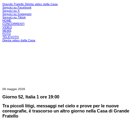
Grande Fratello
Diretta video dalla Casa
Seguici su Facebook
Seguici su X
Seguici su Instagram
Seguici su Tiktok
HOME
CONCORRENTI
VIDEO
NEWS
FOTO
TELEVOTO
Diretta video dalla Casa
08 maggio 2026
Giorno 52, Italia 1 ore 19:00
Tra piccoli litigi, messaggi nel cielo e prove per le nuove
coreografie, è trascorso un altro giorno nella Casa di Grande
Fratello