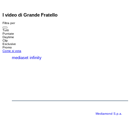
I video di Grande Fratello
Filtra per
Tutti
Puntate
Daytime
Clip
Esclusive
Promo
Come si vota
mediaset infinity
MEDIASET INFINITY
CORPORATE
PRIVACY
COOKIE
Copyright © 1999-2026 RTI S.p.A. Direzione Business Digital - P.Iva
03976881007 - Tutti i diritti riservati - Per la pubblicità
Mediamond S.p.a.
RTI spa, Gruppo Mediaset - Sede legale: 00187 Roma Largo del Nazareno 8 -
Cap. Soc. € 500.000.007,00 int. vers. - Registro delle Imprese di Roma,
C.F.06921720154
Rispetto ai contenuti e ai dati personali trasmessi e/o riprodotti è vietata ogni
utilizzazione funzionale all’addestramento di sistemi di intelligenza artificiale
generativa. È altresì fatto divieto espresso di utilizzare mezzi automatizzati di