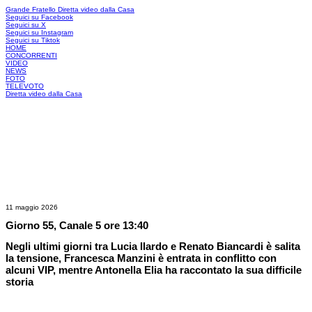
Grande Fratello
Diretta video dalla Casa
Seguici su Facebook
Seguici su X
Seguici su Instagram
Seguici su Tiktok
HOME
CONCORRENTI
VIDEO
NEWS
FOTO
TELEVOTO
Diretta video dalla Casa
11 maggio 2026
Giorno 55, Canale 5 ore 13:40
Negli ultimi giorni tra Lucia Ilardo e Renato Biancardi è salita
la tensione, Francesca Manzini è entrata in conflitto con
alcuni VIP, mentre Antonella Elia ha raccontato la sua difficile
storia