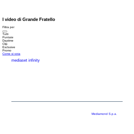
I video di Grande Fratello
Filtra per
Tutti
Puntate
Daytime
Clip
Esclusive
Promo
Come si vota
mediaset infinity
MEDIASET INFINITY
CORPORATE
PRIVACY
COOKIE
Copyright © 1999-2026 RTI S.p.A. Direzione Business Digital - P.Iva
03976881007 - Tutti i diritti riservati - Per la pubblicità
Mediamond S.p.a.
RTI spa, Gruppo Mediaset - Sede legale: 00187 Roma Largo del Nazareno 8 -
Cap. Soc. € 500.000.007,00 int. vers. - Registro delle Imprese di Roma,
C.F.06921720154
Rispetto ai contenuti e ai dati personali trasmessi e/o riprodotti è vietata ogni