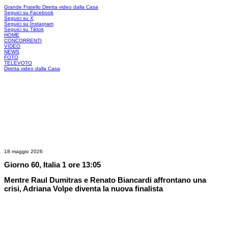
Grande Fratello
Diretta video dalla Casa
Seguici su Facebook
Seguici su X
Seguici su Instagram
Seguici su Tiktok
HOME
CONCORRENTI
VIDEO
NEWS
FOTO
TELEVOTO
Diretta video dalla Casa
18 maggio 2026
Giorno 60, Italia 1 ore 13:05
Mentre Raul Dumitras e Renato Biancardi affrontano una
crisi, Adriana Volpe diventa la nuova finalista