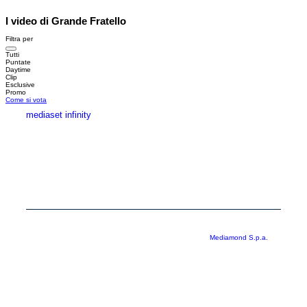
I video di Grande Fratello
Filtra per
Tutti
Puntate
Daytime
Clip
Esclusive
Promo
Come si vota
mediaset infinity
MEDIASET INFINITY
CORPORATE
PRIVACY
COOKIE
Copyright © 1999-2026 RTI S.p.A. Direzione Business Digital - P.Iva
03976881007 - Tutti i diritti riservati - Per la pubblicità
Mediamond S.p.a.
RTI spa, Gruppo Mediaset - Sede legale: 00187 Roma Largo del Nazareno 8 -
Cap. Soc. € 500.000.007,00 int. vers. - Registro delle Imprese di Roma,
C.F.06921720154
Rispetto ai contenuti e ai dati personali trasmessi e/o riprodotti è vietata ogni
utilizzazione funzionale all’addestramento di sistemi di intelligenza artificiale
generativa. È altresì fatto divieto espresso di utilizzare mezzi automatizzati di
data scraping.