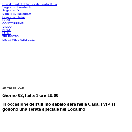
Grande Fratello
Diretta video dalla Casa
Seguici su Facebook
Seguici su X
Seguici su Instagram
Seguici su Tiktok
HOME
CONCORRENTI
VIDEO
NEWS
FOTO
TELEVOTO
Diretta video dalla Casa
18 maggio 2026
Giorno 62, Italia 1 ore 19:00
In occasione dell'ultimo sabato sera nella Casa, i VIP si
godono una serata speciale nel Localino