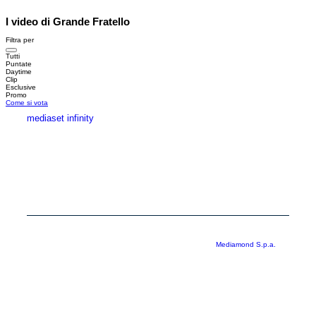
I video di Grande Fratello
Filtra per
Tutti
Puntate
Daytime
Clip
Esclusive
Promo
Come si vota
mediaset infinity
MEDIASET INFINITY
CORPORATE
PRIVACY
COOKIE
Copyright © 1999-2026 RTI S.p.A. Direzione Business Digital - P.Iva
03976881007 - Tutti i diritti riservati - Per la pubblicità
Mediamond S.p.a.
RTI spa, Gruppo Mediaset - Sede legale: 00187 Roma Largo del Nazareno 8 -
Cap. Soc. € 500.000.007,00 int. vers. - Registro delle Imprese di Roma,
C.F.06921720154
Rispetto ai contenuti e ai dati personali trasmessi e/o riprodotti è vietata ogni
utilizzazione funzionale all’addestramento di sistemi di intelligenza artificiale
generativa. È altresì fatto divieto espresso di utilizzare mezzi automatizzati di
data scraping.