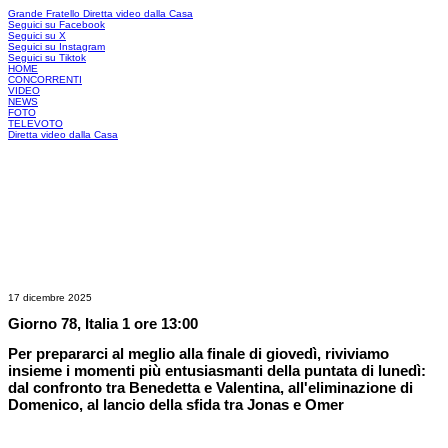
Grande Fratello
Diretta video dalla Casa
Seguici su Facebook
Seguici su X
Seguici su Instagram
Seguici su Tiktok
HOME
CONCORRENTI
VIDEO
NEWS
FOTO
TELEVOTO
Diretta video dalla Casa
17 dicembre 2025
Giorno 78, Italia 1 ore 13:00
Per prepararci al meglio alla finale di giovedì, riviviamo
insieme i momenti più entusiasmanti della puntata di lunedì:
dal confronto tra Benedetta e Valentina, all'eliminazione di
Domenico, al lancio della sfida tra Jonas e Omer