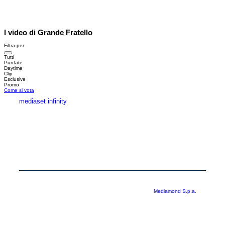
I video di Grande Fratello
Filtra per
Tutti
Puntate
Daytime
Clip
Esclusive
Promo
Come si vota
mediaset infinity
MEDIASET INFINITY
CORPORATE
PRIVACY
COOKIE
Copyright © 1999-2026 RTI S.p.A. Direzione Business Digital - P.Iva
03976881007 - Tutti i diritti riservati - Per la pubblicità
Mediamond S.p.a.
RTI spa, Gruppo Mediaset - Sede legale: 00187 Roma Largo del Nazareno 8 -
Cap. Soc. € 500.000.007,00 int. vers. - Registro delle Imprese di Roma,
C.F.06921720154
Rispetto ai contenuti e ai dati personali trasmessi e/o riprodotti è vietata ogni