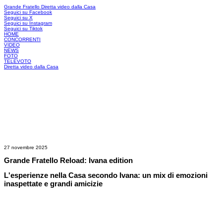
Grande Fratello
Diretta video dalla Casa
Seguici su Facebook
Seguici su X
Seguici su Instagram
Seguici su Tiktok
HOME
CONCORRENTI
VIDEO
NEWS
FOTO
TELEVOTO
Diretta video dalla Casa
27 novembre 2025
Grande Fratello Reload: Ivana edition
L'esperienze nella Casa secondo Ivana: un mix di emozioni
inaspettate e grandi amicizie