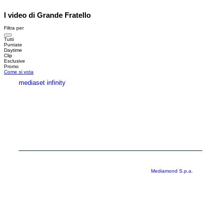
I video di Grande Fratello
Filtra per
Tutti
Puntate
Daytime
Clip
Esclusive
Promo
Come si vota
mediaset infinity
MEDIASET INFINITY
CORPORATE
PRIVACY
COOKIE
Copyright © 1999-2026 RTI S.p.A. Direzione Business Digital - P.Iva
03976881007 - Tutti i diritti riservati - Per la pubblicità
Mediamond S.p.a.
RTI spa, Gruppo Mediaset - Sede legale: 00187 Roma Largo del Nazareno 8 -
Cap. Soc. € 500.000.007,00 int. vers. - Registro delle Imprese di Roma,
C.F.06921720154
Rispetto ai contenuti e ai dati personali trasmessi e/o riprodotti è vietata ogni
utilizzazione funzionale all’addestramento di sistemi di intelligenza artificiale
generativa. È altresì fatto divieto espresso di utilizzare mezzi automatizzati di
data scraping.