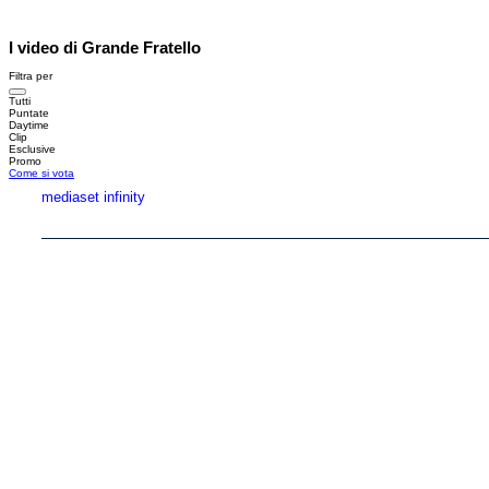
I video di Grande Fratello
Filtra per
Tutti
Puntate
Daytime
Clip
Esclusive
Promo
Come si vota
mediaset infinity
Copyright © 1999-2026 RTI S.p.A. Direzione Business Digital - P.Iva 03976881007 - Tutti i di
RTI spa, Gruppo Mediaset - Sede legale: 00187 Roma Largo del Nazareno 8 - Cap. Soc. 
Rispetto ai contenuti e ai dati personali trasmessi e/o riprodotti è vietata ogni utilizzazion