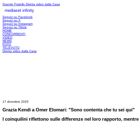
Grande Fratello
Diretta video dalla Casa
mediaset infinity
LOGIN
Seguici su Facebook
Seguici su X
Seguici su Instagram
Seguici su Tiktok
HOME
CONCORRENTI
VIDEO
NEWS
FOTO
TELEVOTO
Diretta video dalla Casa
17 dicembre 2025
Grazia Kendi a Omer Elomari: "Sono contenta che tu sei qui"
I coinquilini riflettono sulle differenze nel loro rapporto, men