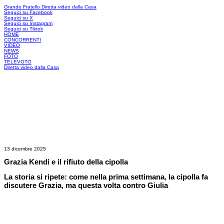
Grande Fratello
Diretta video dalla Casa
Seguici su Facebook
Seguici su X
Seguici su Instagram
Seguici su Tiktok
HOME
CONCORRENTI
VIDEO
NEWS
FOTO
TELEVOTO
Diretta video dalla Casa
13 dicembre 2025
Grazia Kendi e il rifiuto della cipolla
La storia si ripete: come nella prima settimana, la cipolla fa
discutere Grazia, ma questa volta contro Giulia