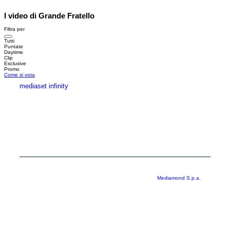
I video di Grande Fratello
Filtra per
Tutti
Puntate
Daytime
Clip
Esclusive
Promo
Come si vota
mediaset infinity
MEDIASET INFINITY
CORPORATE
PRIVACY
COOKIE
Copyright © 1999-2026 RTI S.p.A. Direzione Business Digital - P.Iva
03976881007 - Tutti i diritti riservati - Per la pubblicità
Mediamond S.p.a.
RTI spa, Gruppo Mediaset - Sede legale: 00187 Roma Largo del Nazareno 8 -
Cap. Soc. € 500.000.007,00 int. vers. - Registro delle Imprese di Roma,
C.F.06921720154
Rispetto ai contenuti e ai dati personali trasmessi e/o riprodotti è vietata ogni
utilizzazione funzionale all’addestramento di sistemi di intelligenza artificiale
generativa. È altresì fatto divieto espresso di utilizzare mezzi automatizzati di
data scraping.