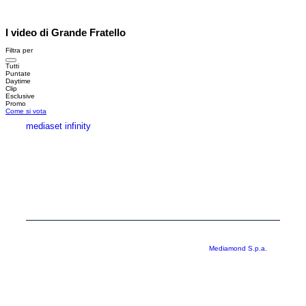
I video di Grande Fratello
Filtra per
Tutti
Puntate
Daytime
Clip
Esclusive
Promo
Come si vota
mediaset infinity
MEDIASET INFINITY
CORPORATE
PRIVACY
COOKIE
Copyright © 1999-2026 RTI S.p.A. Direzione Business Digital - P.Iva
03976881007 - Tutti i diritti riservati - Per la pubblicità
Mediamond S.p.a.
RTI spa, Gruppo Mediaset - Sede legale: 00187 Roma Largo del Nazareno 8 -
Cap. Soc. € 500.000.007,00 int. vers. - Registro delle Imprese di Roma,
C.F.06921720154
Rispetto ai contenuti e ai dati personali trasmessi e/o riprodotti è vietata ogni
utilizzazione funzionale all’addestramento di sistemi di intelligenza artificiale
generativa. È altresì fatto divieto espresso di utilizzare mezzi automatizzati di