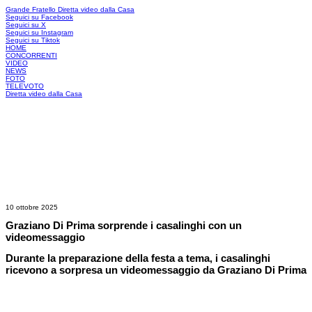
Grande Fratello
Diretta video dalla Casa
Seguici su Facebook
Seguici su X
Seguici su Instagram
Seguici su Tiktok
HOME
CONCORRENTI
VIDEO
NEWS
FOTO
TELEVOTO
Diretta video dalla Casa
10 ottobre 2025
Graziano Di Prima sorprende i casalinghi con un
videomessaggio
Durante la preparazione della festa a tema, i casalinghi
ricevono a sorpresa un videomessaggio da Graziano Di Prima