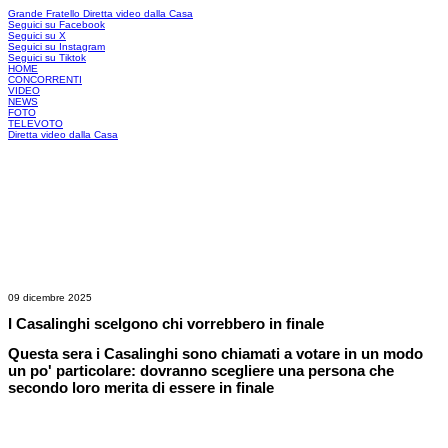
Grande Fratello
Diretta video dalla Casa
Seguici su Facebook
Seguici su X
Seguici su Instagram
Seguici su Tiktok
HOME
CONCORRENTI
VIDEO
NEWS
FOTO
TELEVOTO
Diretta video dalla Casa
09 dicembre 2025
I Casalinghi scelgono chi vorrebbero in finale
Questa sera i Casalinghi sono chiamati a votare in un modo
un po' particolare: dovranno scegliere una persona che
secondo loro merita di essere in finale