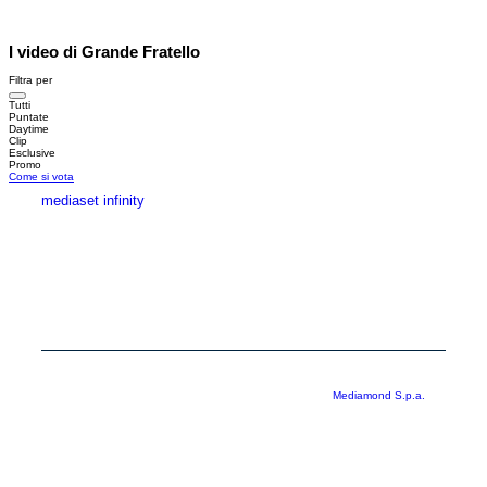
I video di Grande Fratello
Filtra per
Tutti
Puntate
Daytime
Clip
Esclusive
Promo
Come si vota
mediaset infinity
MEDIASET INFINITY
CORPORATE
PRIVACY
COOKIE
Copyright © 1999-2026 RTI S.p.A. Direzione Business Digital - P.Iva
03976881007 - Tutti i diritti riservati - Per la pubblicità
Mediamond S.p.a.
RTI spa, Gruppo Mediaset - Sede legale: 00187 Roma Largo del Nazareno 8 -
Cap. Soc. € 500.000.007,00 int. vers. - Registro delle Imprese di Roma,
C.F.06921720154
Rispetto ai contenuti e ai dati personali trasmessi e/o riprodotti è vietata ogni
utilizzazione funzionale all’addestramento di sistemi di intelligenza artificiale
generativa. È altresì fatto divieto espresso di utilizzare mezzi automatizzati di