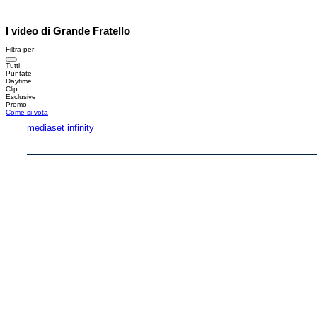
I video di Grande Fratello
Filtra per
Tutti
Puntate
Daytime
Clip
Esclusive
Promo
Come si vota
mediaset infinity
Copyright © 1999-2026 RTI S.p.A. Direzione Business Digital - P.Iva 03976881007 - Tutti i di
RTI spa, Gruppo Mediaset - Sede legale: 00187 Roma Largo del Nazareno 8 - Cap. Soc. 
Rispetto ai contenuti e ai dati personali trasmessi e/o riprodotti è vietata ogni utilizzazion