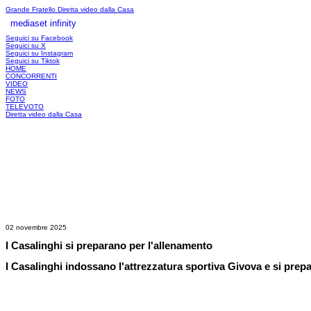
Grande Fratello
Diretta video dalla Casa
mediaset infinity
LOGIN
Seguici su Facebook
Seguici su X
Seguici su Instagram
Seguici su Tiktok
HOME
CONCORRENTI
VIDEO
NEWS
FOTO
TELEVOTO
Diretta video dalla Casa
02 novembre 2025
I Casalinghi si preparano per l'allenamento
I Casalinghi indossano l'attrezzatura sportiva Givova e si prep