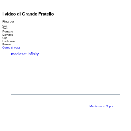
I video di Grande Fratello
Filtra per
Tutti
Puntate
Daytime
Clip
Esclusive
Promo
Come si vota
mediaset infinity
MEDIASET INFINITY
CORPORATE
PRIVACY
COOKIE
Copyright © 1999-2026 RTI S.p.A. Direzione Business Digital - P.Iva
03976881007 - Tutti i diritti riservati - Per la pubblicità
Mediamond S.p.a.
RTI spa, Gruppo Mediaset - Sede legale: 00187 Roma Largo del Nazareno 8 -
Cap. Soc. € 500.000.007,00 int. vers. - Registro delle Imprese di Roma,
C.F.06921720154
Rispetto ai contenuti e ai dati personali trasmessi e/o riprodotti è vietata ogni
utilizzazione funzionale all’addestramento di sistemi di intelligenza artificiale
generativa. È altresì fatto divieto espresso di utilizzare mezzi automatizzati di