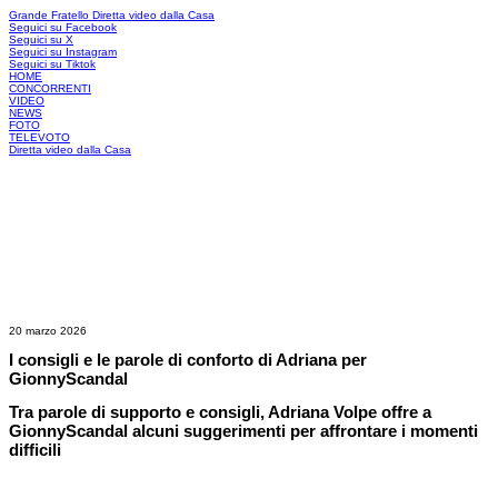
Grande Fratello
Diretta video dalla Casa
Seguici su Facebook
Seguici su X
Seguici su Instagram
Seguici su Tiktok
HOME
CONCORRENTI
VIDEO
NEWS
FOTO
TELEVOTO
Diretta video dalla Casa
20 marzo 2026
I consigli e le parole di conforto di Adriana per
GionnyScandal
Tra parole di supporto e consigli, Adriana Volpe offre a
GionnyScandal alcuni suggerimenti per affrontare i momenti
difficili