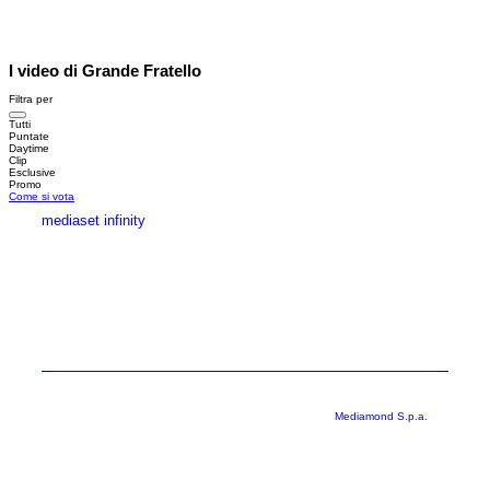
I video di Grande Fratello
Filtra per
Tutti
Puntate
Daytime
Clip
Esclusive
Promo
Come si vota
mediaset infinity
MEDIASET INFINITY
CORPORATE
PRIVACY
COOKIE
Copyright © 1999-2026 RTI S.p.A. Direzione Business Digital - P.Iva
03976881007 - Tutti i diritti riservati - Per la pubblicità
Mediamond S.p.a.
RTI spa, Gruppo Mediaset - Sede legale: 00187 Roma Largo del Nazareno 8 -
Cap. Soc. € 500.000.007,00 int. vers. - Registro delle Imprese di Roma,
C.F.06921720154
Rispetto ai contenuti e ai dati personali trasmessi e/o riprodotti è vietata ogni