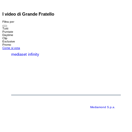
I video di Grande Fratello
Filtra per
Tutti
Puntate
Daytime
Clip
Esclusive
Promo
Come si vota
mediaset infinity
MEDIASET INFINITY
CORPORATE
PRIVACY
COOKIE
Copyright © 1999-2026 RTI S.p.A. Direzione Business Digital - P.Iva
03976881007 - Tutti i diritti riservati - Per la pubblicità
Mediamond S.p.a.
RTI spa, Gruppo Mediaset - Sede legale: 00187 Roma Largo del Nazareno 8 -
Cap. Soc. € 500.000.007,00 int. vers. - Registro delle Imprese di Roma,
C.F.06921720154
Rispetto ai contenuti e ai dati personali trasmessi e/o riprodotti è vietata ogni
utilizzazione funzionale all’addestramento di sistemi di intelligenza artificiale
generativa. È altresì fatto divieto espresso di utilizzare mezzi automatizzati di