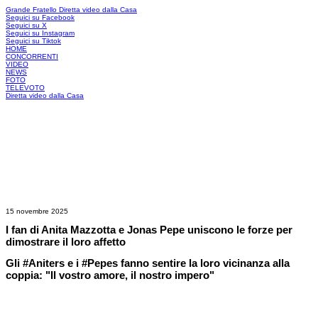
Grande Fratello
Diretta video dalla Casa
Seguici su Facebook
Seguici su X
Seguici su Instagram
Seguici su Tiktok
HOME
CONCORRENTI
VIDEO
NEWS
FOTO
TELEVOTO
Diretta video dalla Casa
15 novembre 2025
I fan di Anita Mazzotta e Jonas Pepe uniscono le forze per
dimostrare il loro affetto
Gli #Aniters e i #Pepes fanno sentire la loro vicinanza alla
coppia: "Il vostro amore, il nostro impero"