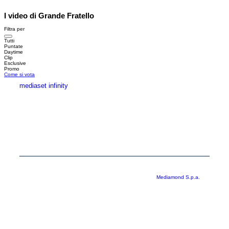
I video di Grande Fratello
Filtra per
Tutti
Puntate
Daytime
Clip
Esclusive
Promo
Come si vota
mediaset infinity
MEDIASET INFINITY
CORPORATE
PRIVACY
COOKIE
Copyright © 1999-2026 RTI S.p.A. Direzione Business Digital - P.Iva
03976881007 - Tutti i diritti riservati - Per la pubblicità
Mediamond S.p.a.
RTI spa, Gruppo Mediaset - Sede legale: 00187 Roma Largo del Nazareno 8 -
Cap. Soc. € 500.000.007,00 int. vers. - Registro delle Imprese di Roma,
C.F.06921720154
Rispetto ai contenuti e ai dati personali trasmessi e/o riprodotti è vietata ogni
utilizzazione funzionale all’addestramento di sistemi di intelligenza artificiale
generativa. È altresì fatto divieto espresso di utilizzare mezzi automatizzati di
data scraping.