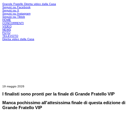
Grande Fratello
Diretta video dalla Casa
Seguici su Facebook
Seguici su X
Seguici su Instagram
Seguici su Tiktok
HOME
CONCORRENTI
VIDEO
NEWS
FOTO
TELEVOTO
Diretta video dalla Casa
19 maggio 2026
I finalisti sono pronti per la finale di Grande Fratello VIP
Manca pochissimo all'attesissima finale di questa edizione di
Grande Fratello VIP