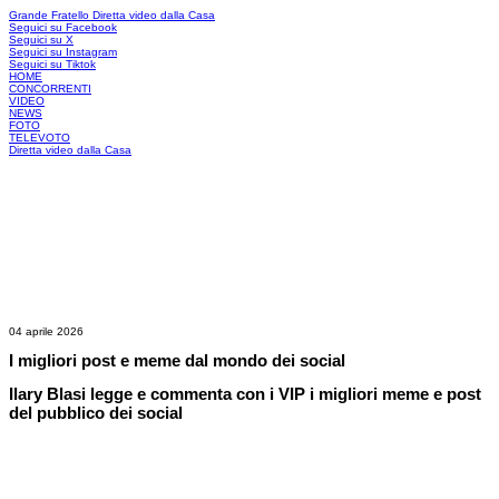
Grande Fratello
Diretta video dalla Casa
Seguici su Facebook
Seguici su X
Seguici su Instagram
Seguici su Tiktok
HOME
CONCORRENTI
VIDEO
NEWS
FOTO
TELEVOTO
Diretta video dalla Casa
04 aprile 2026
I migliori post e meme dal mondo dei social
Ilary Blasi legge e commenta con i VIP i migliori meme e post
del pubblico dei social