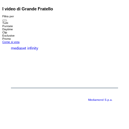
I video di Grande Fratello
Filtra per
Tutti
Puntate
Daytime
Clip
Esclusive
Promo
Come si vota
mediaset infinity
MEDIASET INFINITY
CORPORATE
PRIVACY
COOKIE
Copyright © 1999-2026 RTI S.p.A. Direzione Business Digital - P.Iva
03976881007 - Tutti i diritti riservati - Per la pubblicità
Mediamond S.p.a.
RTI spa, Gruppo Mediaset - Sede legale: 00187 Roma Largo del Nazareno 8 -
Cap. Soc. € 500.000.007,00 int. vers. - Registro delle Imprese di Roma,
C.F.06921720154
Rispetto ai contenuti e ai dati personali trasmessi e/o riprodotti è vietata ogni
utilizzazione funzionale all’addestramento di sistemi di intelligenza artificiale
generativa. È altresì fatto divieto espresso di utilizzare mezzi automatizzati di
data scraping.