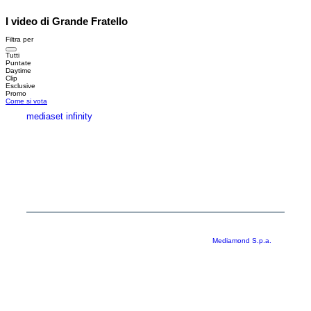
I video di Grande Fratello
Filtra per
Tutti
Puntate
Daytime
Clip
Esclusive
Promo
Come si vota
mediaset infinity
MEDIASET INFINITY
CORPORATE
PRIVACY
COOKIE
Copyright © 1999-2026 RTI S.p.A. Direzione Business Digital - P.Iva
03976881007 - Tutti i diritti riservati - Per la pubblicità
Mediamond S.p.a.
RTI spa, Gruppo Mediaset - Sede legale: 00187 Roma Largo del Nazareno 8 -
Cap. Soc. € 500.000.007,00 int. vers. - Registro delle Imprese di Roma,
C.F.06921720154
Rispetto ai contenuti e ai dati personali trasmessi e/o riprodotti è vietata ogni
utilizzazione funzionale all’addestramento di sistemi di intelligenza artificiale
generativa. È altresì fatto divieto espresso di utilizzare mezzi automatizzati di
data scraping.