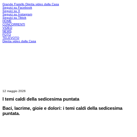
Grande Fratello
Diretta video dalla Casa
Seguici su Facebook
Seguici su X
Seguici su Instagram
Seguici su Tiktok
HOME
CONCORRENTI
VIDEO
NEWS
FOTO
TELEVOTO
Diretta video dalla Casa
12 maggio 2026
I temi caldi della sedicesima puntata
Baci, lacrime, gioie e dolori: i temi caldi della sedicesima
puntata.