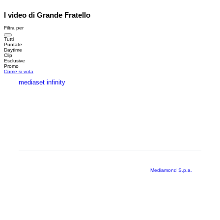
I video di Grande Fratello
Filtra per
Tutti
Puntate
Daytime
Clip
Esclusive
Promo
Come si vota
mediaset infinity
MEDIASET INFINITY
CORPORATE
PRIVACY
COOKIE
Copyright © 1999-2026 RTI S.p.A. Direzione Business Digital - P.Iva
03976881007 - Tutti i diritti riservati - Per la pubblicità
Mediamond S.p.a.
RTI spa, Gruppo Mediaset - Sede legale: 00187 Roma Largo del Nazareno 8 -
Cap. Soc. € 500.000.007,00 int. vers. - Registro delle Imprese di Roma,
C.F.06921720154
Rispetto ai contenuti e ai dati personali trasmessi e/o riprodotti è vietata ogni
utilizzazione funzionale all’addestramento di sistemi di intelligenza artificiale
generativa. È altresì fatto divieto espresso di utilizzare mezzi automatizzati di
data scraping.