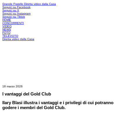
Grande Fratello
Diretta video dalla Casa
Seguici su Facebook
Seguici su X
Seguici su Instagram
Seguici su Tiktok
HOME
CONCORRENTI
VIDEO
NEWS
FOTO
TELEVOTO
Diretta video dalla Casa
18 marzo 2026
I vantaggi del Gold Club
Ilary Blasi illustra i vantaggi e i privilegi di cui potranno
godere i membri del Gold Club.