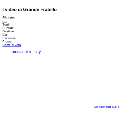
I video di Grande Fratello
Filtra per
Tutti
Puntate
Daytime
Clip
Esclusive
Promo
Come si vota
mediaset infinity
MEDIASET INFINITY
CORPORATE
PRIVACY
COOKIE
Copyright © 1999-2026 RTI S.p.A. Direzione Business Digital - P.Iva
03976881007 - Tutti i diritti riservati - Per la pubblicità
Mediamond S.p.a.
RTI spa, Gruppo Mediaset - Sede legale: 00187 Roma Largo del Nazareno 8 -
Cap. Soc. € 500.000.007,00 int. vers. - Registro delle Imprese di Roma,
C.F.06921720154
Rispetto ai contenuti e ai dati personali trasmessi e/o riprodotti è vietata ogni
utilizzazione funzionale all’addestramento di sistemi di intelligenza artificiale
generativa. È altresì fatto divieto espresso di utilizzare mezzi automatizzati di
data scraping.