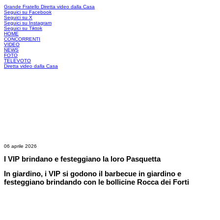
Grande Fratello
Diretta video dalla Casa
Seguici su Facebook
Seguici su X
Seguici su Instagram
Seguici su Tiktok
HOME
CONCORRENTI
VIDEO
NEWS
FOTO
TELEVOTO
Diretta video dalla Casa
06 aprile 2026
I VIP brindano e festeggiano la loro Pasquetta
In giardino, i VIP si godono il barbecue in giardino e
festeggiano brindando con le bollicine Rocca dei Forti