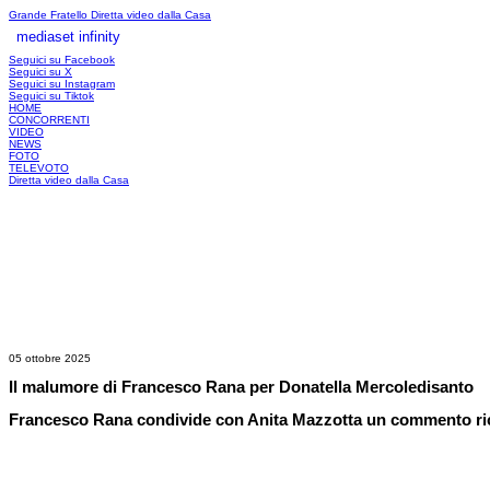
Grande Fratello
Diretta video dalla Casa
mediaset infinity
LOGIN
Seguici su Facebook
Seguici su X
Seguici su Instagram
Seguici su Tiktok
HOME
CONCORRENTI
VIDEO
NEWS
FOTO
TELEVOTO
Diretta video dalla Casa
05 ottobre 2025
Il malumore di Francesco Rana per Donatella Mercoledisanto
Francesco Rana condivide con Anita Mazzotta un commento rice