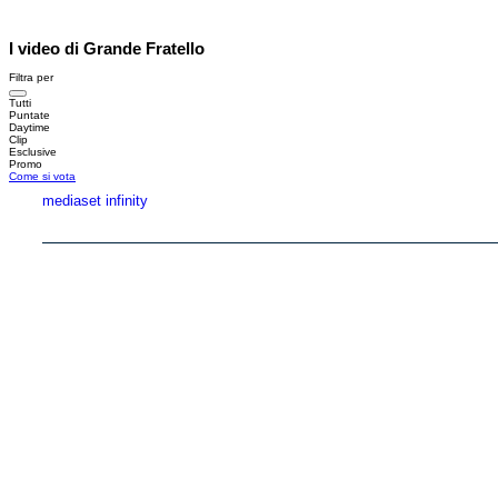
I video di Grande Fratello
Filtra per
Tutti
Puntate
Daytime
Clip
Esclusive
Promo
Come si vota
mediaset infinity
Copyright © 1999-2026 RTI S.p.A. Direzione Business Digital - P.Iva 03976881007 - Tutti i di
RTI spa, Gruppo Mediaset - Sede legale: 00187 Roma Largo del Nazareno 8 - Cap. Soc. 
Rispetto ai contenuti e ai dati personali trasmessi e/o riprodotti è vietata ogni utilizzazion