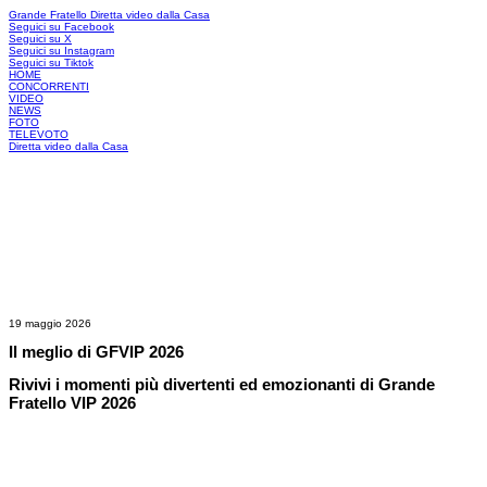
Grande Fratello
Diretta video dalla Casa
Seguici su Facebook
Seguici su X
Seguici su Instagram
Seguici su Tiktok
HOME
CONCORRENTI
VIDEO
NEWS
FOTO
TELEVOTO
Diretta video dalla Casa
19 maggio 2026
Il meglio di GFVIP 2026
Rivivi i momenti più divertenti ed emozionanti di Grande
Fratello VIP 2026