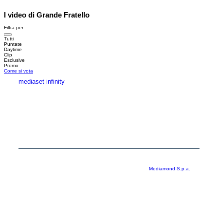
I video di Grande Fratello
Filtra per
Tutti
Puntate
Daytime
Clip
Esclusive
Promo
Come si vota
mediaset infinity
MEDIASET INFINITY
CORPORATE
PRIVACY
COOKIE
Copyright © 1999-2026 RTI S.p.A. Direzione Business Digital - P.Iva
03976881007 - Tutti i diritti riservati - Per la pubblicità
Mediamond S.p.a.
RTI spa, Gruppo Mediaset - Sede legale: 00187 Roma Largo del Nazareno 8 -
Cap. Soc. € 500.000.007,00 int. vers. - Registro delle Imprese di Roma,
C.F.06921720154
Rispetto ai contenuti e ai dati personali trasmessi e/o riprodotti è vietata ogni
utilizzazione funzionale all’addestramento di sistemi di intelligenza artificiale
generativa. È altresì fatto divieto espresso di utilizzare mezzi automatizzati di
data scraping.