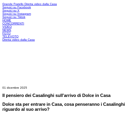
Grande Fratello
Diretta video dalla Casa
Seguici su Facebook
Seguici su X
Seguici su Instagram
Seguici su Tiktok
HOME
CONCORRENTI
VIDEO
NEWS
FOTO
TELEVOTO
Diretta video dalla Casa
01 dicembre 2025
Il pensiero dei Casalinghi sull'arrivo di Dolce in Casa
Dolce sta per entrare in Casa, cosa penseranno i Casalinghi
riguardo al suo arrivo?