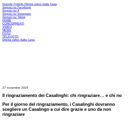
Grande Fratello
Diretta video dalla Casa
Seguici su Facebook
Seguici su X
Seguici su Instagram
Seguici su Tiktok
HOME
CONCORRENTI
VIDEO
NEWS
FOTO
TELEVOTO
Diretta video dalla Casa
27 novembre 2025
Il ringraziamento dei Casalinghi: chi ringraziare… e chi no
Per il giorno del ringraziamento, i Casalinghi dovranno
scegliere un Casalingo a cui dire grazie e uno da non
ringraziare