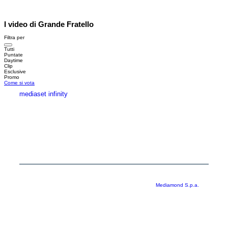
I video di Grande Fratello
Filtra per
Tutti
Puntate
Daytime
Clip
Esclusive
Promo
Come si vota
mediaset infinity
MEDIASET INFINITY
CORPORATE
PRIVACY
COOKIE
Copyright © 1999-2026 RTI S.p.A. Direzione Business Digital - P.Iva
03976881007 - Tutti i diritti riservati - Per la pubblicità
Mediamond S.p.a.
RTI spa, Gruppo Mediaset - Sede legale: 00187 Roma Largo del Nazareno 8 -
Cap. Soc. € 500.000.007,00 int. vers. - Registro delle Imprese di Roma,
C.F.06921720154
Rispetto ai contenuti e ai dati personali trasmessi e/o riprodotti è vietata ogni
utilizzazione funzionale all’addestramento di sistemi di intelligenza artificiale
generativa. È altresì fatto divieto espresso di utilizzare mezzi automatizzati di