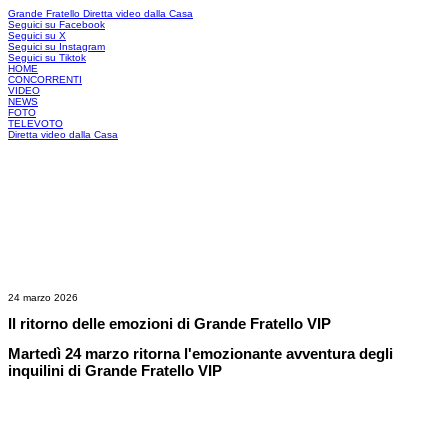
Grande Fratello
Diretta video dalla Casa
Seguici su Facebook
Seguici su X
Seguici su Instagram
Seguici su Tiktok
HOME
CONCORRENTI
VIDEO
NEWS
FOTO
TELEVOTO
Diretta video dalla Casa
24 marzo 2026
Il ritorno delle emozioni di Grande Fratello VIP
Martedì 24 marzo ritorna l'emozionante avventura degli
inquilini di Grande Fratello VIP