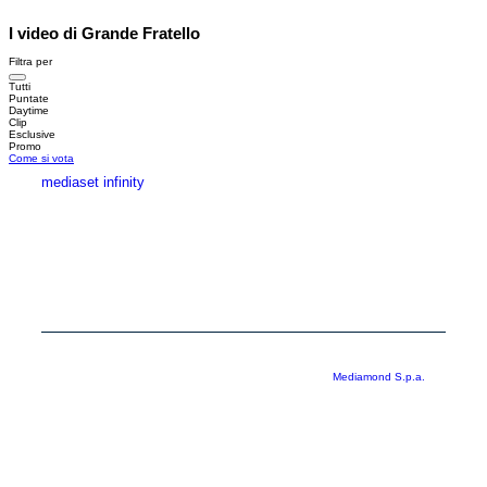
I video di Grande Fratello
Filtra per
Tutti
Puntate
Daytime
Clip
Esclusive
Promo
Come si vota
mediaset infinity
MEDIASET INFINITY
CORPORATE
PRIVACY
COOKIE
Copyright © 1999-2026 RTI S.p.A. Direzione Business Digital - P.Iva
03976881007 - Tutti i diritti riservati - Per la pubblicità
Mediamond S.p.a.
RTI spa, Gruppo Mediaset - Sede legale: 00187 Roma Largo del Nazareno 8 -
Cap. Soc. € 500.000.007,00 int. vers. - Registro delle Imprese di Roma,
C.F.06921720154
Rispetto ai contenuti e ai dati personali trasmessi e/o riprodotti è vietata ogni
utilizzazione funzionale all’addestramento di sistemi di intelligenza artificiale
generativa. È altresì fatto divieto espresso di utilizzare mezzi automatizzati di
data scraping.