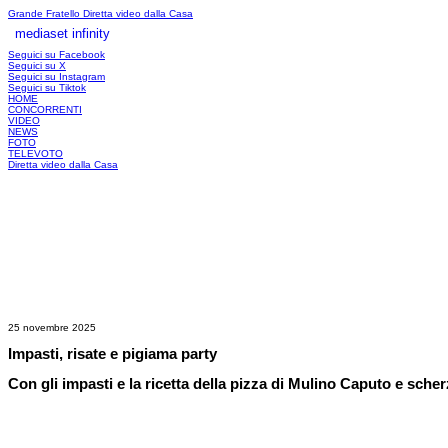
Grande Fratello
Diretta video dalla Casa
mediaset infinity
LOGIN
Seguici su Facebook
Seguici su X
Seguici su Instagram
Seguici su Tiktok
HOME
CONCORRENTI
VIDEO
NEWS
FOTO
TELEVOTO
Diretta video dalla Casa
25 novembre 2025
Impasti, risate e pigiama party
Con gli impasti e la ricetta della pizza di Mulino Caputo e scher