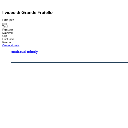
I video di Grande Fratello
Filtra per
Tutti
Puntate
Daytime
Clip
Esclusive
Promo
Come si vota
mediaset infinity
Copyright © 1999-2026 RTI S.p.A. Direzione Business Digital - P.Iva 03976881007 - Tutti i di
RTI spa, Gruppo Mediaset - Sede legale: 00187 Roma Largo del Nazareno 8 - Cap. Soc. 
Rispetto ai contenuti e ai dati personali trasmessi e/o riprodotti è vietata ogni utilizzazion