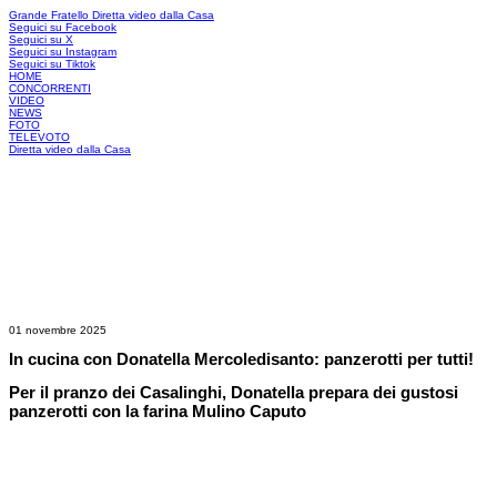
Grande Fratello
Diretta video dalla Casa
Seguici su Facebook
Seguici su X
Seguici su Instagram
Seguici su Tiktok
HOME
CONCORRENTI
VIDEO
NEWS
FOTO
TELEVOTO
Diretta video dalla Casa
01 novembre 2025
In cucina con Donatella Mercoledisanto: panzerotti per tutti!
Per il pranzo dei Casalinghi, Donatella prepara dei gustosi
panzerotti con la farina Mulino Caputo