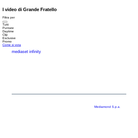
I video di Grande Fratello
Filtra per
Tutti
Puntate
Daytime
Clip
Esclusive
Promo
Come si vota
mediaset infinity
MEDIASET INFINITY
CORPORATE
PRIVACY
COOKIE
Copyright © 1999-2026 RTI S.p.A. Direzione Business Digital - P.Iva
03976881007 - Tutti i diritti riservati - Per la pubblicità
Mediamond S.p.a.
RTI spa, Gruppo Mediaset - Sede legale: 00187 Roma Largo del Nazareno 8 -
Cap. Soc. € 500.000.007,00 int. vers. - Registro delle Imprese di Roma,
C.F.06921720154
Rispetto ai contenuti e ai dati personali trasmessi e/o riprodotti è vietata ogni
utilizzazione funzionale all’addestramento di sistemi di intelligenza artificiale
generativa. È altresì fatto divieto espresso di utilizzare mezzi automatizzati di
data scraping.