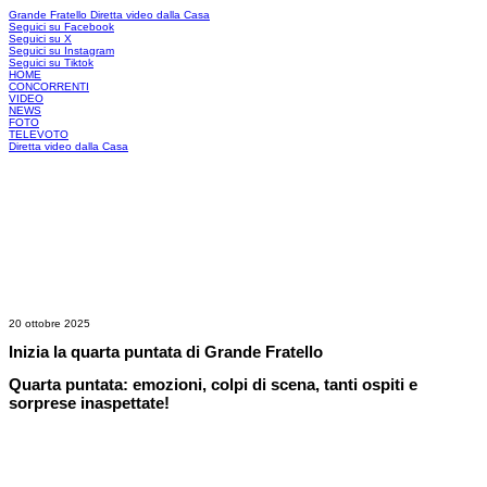
Grande Fratello
Diretta video dalla Casa
Seguici su Facebook
Seguici su X
Seguici su Instagram
Seguici su Tiktok
HOME
CONCORRENTI
VIDEO
NEWS
FOTO
TELEVOTO
Diretta video dalla Casa
20 ottobre 2025
Inizia la quarta puntata di Grande Fratello
Quarta puntata: emozioni, colpi di scena, tanti ospiti e
sorprese inaspettate!