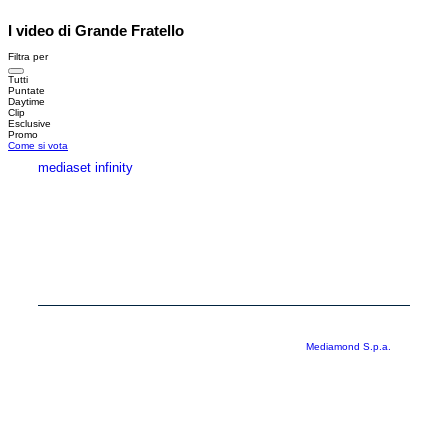
I video di Grande Fratello
Filtra per
Tutti
Puntate
Daytime
Clip
Esclusive
Promo
Come si vota
mediaset infinity
MEDIASET INFINITY
CORPORATE
PRIVACY
COOKIE
Copyright © 1999-2026 RTI S.p.A. Direzione Business Digital - P.Iva
03976881007 - Tutti i diritti riservati - Per la pubblicità
Mediamond S.p.a.
RTI spa, Gruppo Mediaset - Sede legale: 00187 Roma Largo del Nazareno 8 -
Cap. Soc. € 500.000.007,00 int. vers. - Registro delle Imprese di Roma,
C.F.06921720154
Rispetto ai contenuti e ai dati personali trasmessi e/o riprodotti è vietata ogni
utilizzazione funzionale all’addestramento di sistemi di intelligenza artificiale
generativa. È altresì fatto divieto espresso di utilizzare mezzi automatizzati di
data scraping.