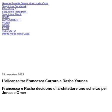
Grande Fratello
Diretta video dalla Casa
Seguici su Facebook
Seguici su X
Seguici su Instagram
Seguici su Tiktok
HOME
CONCORRENTI
VIDEO
NEWS
FOTO
TELEVOTO
Diretta video dalla Casa
25 novembre 2025
L'alleanza tra Francesca Carrara e Rasha Younes
Francesca e Rasha decidono di architettare uno scherzo per
Jonas e Omer