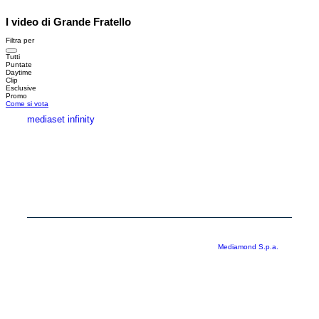
I video di Grande Fratello
Filtra per
Tutti
Puntate
Daytime
Clip
Esclusive
Promo
Come si vota
mediaset infinity
MEDIASET INFINITY
CORPORATE
PRIVACY
COOKIE
Copyright © 1999-2026 RTI S.p.A. Direzione Business Digital - P.Iva
03976881007 - Tutti i diritti riservati - Per la pubblicità
Mediamond S.p.a.
RTI spa, Gruppo Mediaset - Sede legale: 00187 Roma Largo del Nazareno 8 -
Cap. Soc. € 500.000.007,00 int. vers. - Registro delle Imprese di Roma,
C.F.06921720154
Rispetto ai contenuti e ai dati personali trasmessi e/o riprodotti è vietata ogni
utilizzazione funzionale all’addestramento di sistemi di intelligenza artificiale
generativa. È altresì fatto divieto espresso di utilizzare mezzi automatizzati di
data scraping.