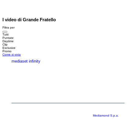
I video di Grande Fratello
Filtra per
Tutti
Puntate
Daytime
Clip
Esclusive
Promo
Come si vota
mediaset infinity
MEDIASET INFINITY
CORPORATE
PRIVACY
COOKIE
Copyright © 1999-2026 RTI S.p.A. Direzione Business Digital - P.Iva
03976881007 - Tutti i diritti riservati - Per la pubblicità
Mediamond S.p.a.
RTI spa, Gruppo Mediaset - Sede legale: 00187 Roma Largo del Nazareno 8 -
Cap. Soc. € 500.000.007,00 int. vers. - Registro delle Imprese di Roma,
C.F.06921720154
Rispetto ai contenuti e ai dati personali trasmessi e/o riprodotti è vietata ogni