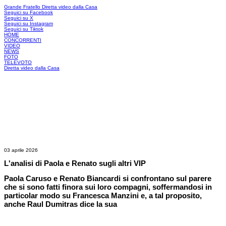
Grande Fratello
Diretta video dalla Casa
Seguici su Facebook
Seguici su X
Seguici su Instagram
Seguici su Tiktok
HOME
CONCORRENTI
VIDEO
NEWS
FOTO
TELEVOTO
Diretta video dalla Casa
03 aprile 2026
L'analisi di Paola e Renato sugli altri VIP
Paola Caruso e Renato Biancardi si confrontano sul parere
che si sono fatti finora sui loro compagni, soffermandosi in
particolar modo su Francesca Manzini e, a tal proposito,
anche Raul Dumitras dice la sua