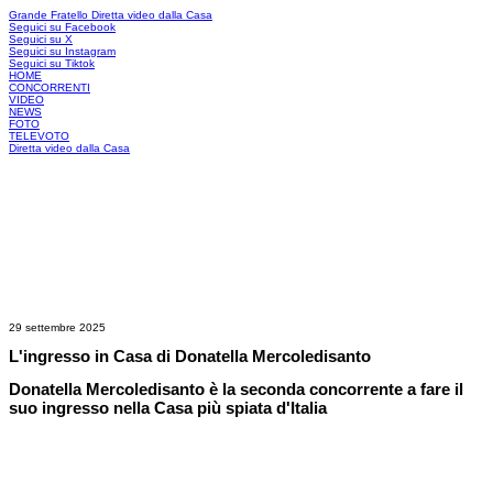
Grande Fratello
Diretta video dalla Casa
Seguici su Facebook
Seguici su X
Seguici su Instagram
Seguici su Tiktok
HOME
CONCORRENTI
VIDEO
NEWS
FOTO
TELEVOTO
Diretta video dalla Casa
29 settembre 2025
L'ingresso in Casa di Donatella Mercoledisanto
Donatella Mercoledisanto è la seconda concorrente a fare il
suo ingresso nella Casa più spiata d'Italia