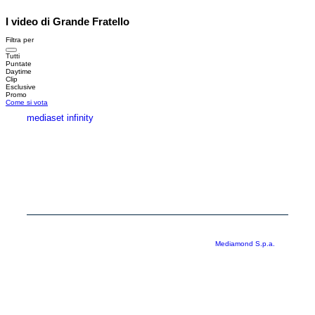
I video di Grande Fratello
Filtra per
Tutti
Puntate
Daytime
Clip
Esclusive
Promo
Come si vota
mediaset infinity
MEDIASET INFINITY
CORPORATE
PRIVACY
COOKIE
Copyright © 1999-2026 RTI S.p.A. Direzione Business Digital - P.Iva
03976881007 - Tutti i diritti riservati - Per la pubblicità
Mediamond S.p.a.
RTI spa, Gruppo Mediaset - Sede legale: 00187 Roma Largo del Nazareno 8 -
Cap. Soc. € 500.000.007,00 int. vers. - Registro delle Imprese di Roma,
C.F.06921720154
Rispetto ai contenuti e ai dati personali trasmessi e/o riprodotti è vietata ogni
utilizzazione funzionale all’addestramento di sistemi di intelligenza artificiale
generativa. È altresì fatto divieto espresso di utilizzare mezzi automatizzati di
data scraping.