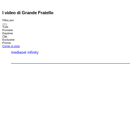
I video di Grande Fratello
Filtra per
Tutti
Puntate
Daytime
Clip
Esclusive
Promo
Come si vota
mediaset infinity
Copyright © 1999-2026 RTI S.p.A. Direzione Business Digital - P.Iva 03976881007 - Tutti i di
RTI spa, Gruppo Mediaset - Sede legale: 00187 Roma Largo del Nazareno 8 - Cap. Soc. 
Rispetto ai contenuti e ai dati personali trasmessi e/o riprodotti è vietata ogni utilizzazion