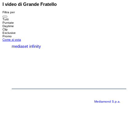
I video di Grande Fratello
Filtra per
Tutti
Puntate
Daytime
Clip
Esclusive
Promo
Come si vota
mediaset infinity
MEDIASET INFINITY
CORPORATE
PRIVACY
COOKIE
Copyright © 1999-2026 RTI S.p.A. Direzione Business Digital - P.Iva
03976881007 - Tutti i diritti riservati - Per la pubblicità
Mediamond S.p.a.
RTI spa, Gruppo Mediaset - Sede legale: 00187 Roma Largo del Nazareno 8 -
Cap. Soc. € 500.000.007,00 int. vers. - Registro delle Imprese di Roma,
C.F.06921720154
Rispetto ai contenuti e ai dati personali trasmessi e/o riprodotti è vietata ogni
utilizzazione funzionale all’addestramento di sistemi di intelligenza artificiale
generativa. È altresì fatto divieto espresso di utilizzare mezzi automatizzati di
data scraping.